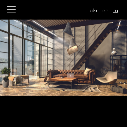
ukr
en
ru